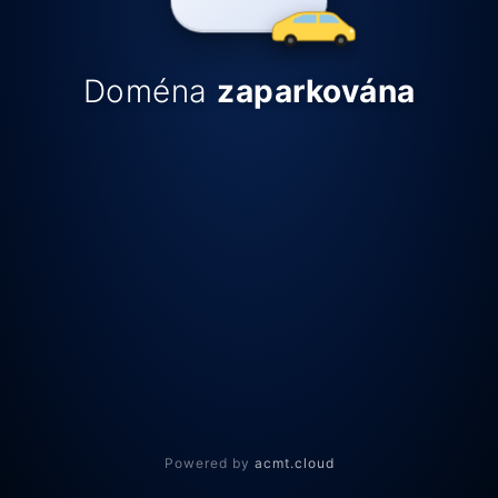
Doména
zaparkována
Powered by
acmt.cloud